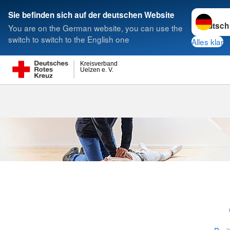
Sprache w
Sie befinden sich auf der deutschen Website
You are on the German website, you can use the
Suche
switch to switch to the English one
Alles klar
Kreisverband
Uelzen e. V.
Praxisreanima
Ihr Praxisteam