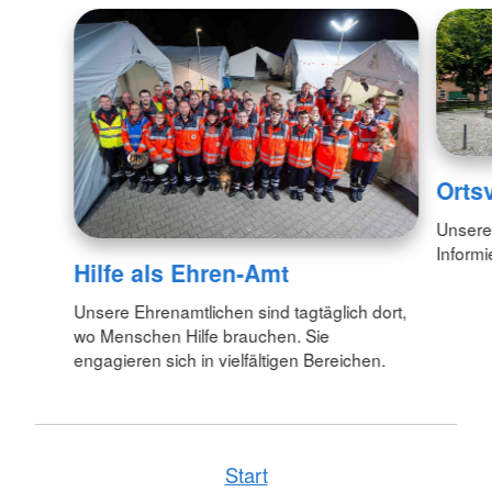
Orts
Unsere 
Informi
Hilfe als Ehren-Amt
Unsere Ehrenamtlichen sind tagtäglich dort,
wo Menschen Hilfe brauchen. Sie
engagieren sich in vielfältigen Bereichen.
Start