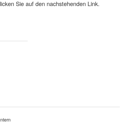
"Wir vom DRK"-Magazin
licken Sie auf den nachstehenden Link.
Intern