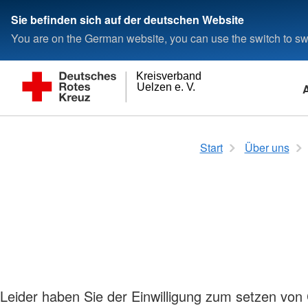
Sie befinden sich auf der deutschen Website
You are on the German website, you can use the switch to swi
Kreisverband
Uelzen e. V.
Pflege und Gesundheit
Wer wir sind
Quartierscafé
Selbstverständnis
Start
Über uns
Ambulante Pflege
Das Präsidium
Kursprogramm
Grundsätze
Fahrdienst
Ansprechpartner
Café
Leitbild
Haus-Not-Ruf
Qualitätsmanagement
Veranstaltungen
Auftrag
Pflege-Beratung
Satzung
Private Feiern
Geschichte
Intensivpflege
Landesverband
Raumvermietung
Tages-Pflege
Reiseclub
Tagespflege "Alte Post" Bad
Kinder, Jugend un
Bevensen
Schlüsselhinterlegung
Leider haben Sie der Einwilligung zum setzen von
Kindertagesstätten