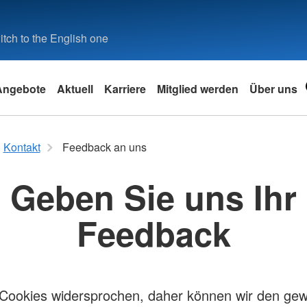
tch to the English one
Angebote
Aktuell
Karriere
Mitglied werden
Über uns
Schutz und Rettung
Kontakt
Breitenau
Intern
Kontakt
Feedback an uns
Rettungs-Dienst
Kontaktmöglichkeiten
Erste-Hilf
Orgavisio
Geben Sie uns Ihr
Bereitschafts-Dienste
Rot-Kreuz-
Lerncamp
Feedback an uns
Die Rettungs-Hunde vom
Erste-Hilf
TeamView
Deutschen Roten Kreuz
Brandschut
Feedback
Der Sanitäts-Dienst
Rot-Kreuz-
Wunschmomente
Sicherheit 
Unterstützung für behinderte
Kinder & 
Menschen
d Familie
Praxisrean
Sicherheit
 Cookies widersprochen, daher können wir den gew