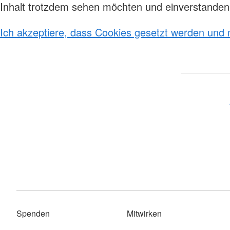
Kinderkrippen
Inhalt trotzdem sehen möchten und einverstanden 
Wohnen und Leben im DRK-
Kindergärten
Quartier
Kinder- und Jugendh
Ich akzeptiere, dass Cookies gesetzt werden und
Spenden
Mitwirken