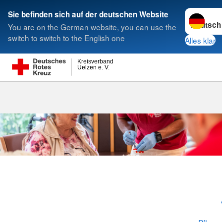
Sprache w
Sie befinden sich auf der deutschen Website
You are on the German website, you can use the
Suche
switch to switch to the English one
Alles klar
Kreisverband
Uelzen e. V.
Tagespflege 