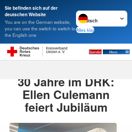
Sie befinden sich auf der
Sprache wechseln zu
deutschen Website
Suche
You are on the German website,
you can use the switch to switch to
Alles klar
the English one
Kreisverband
Spenden
Menü
Uelzen e. V.
01.12.2025
·
30 Jahre im DRK:
Ellen Culemann
feiert Jubiläum